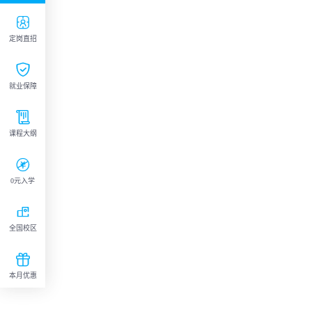

定岗直招

就业保障

课程大纲

0元入学

全国校区

本月优惠